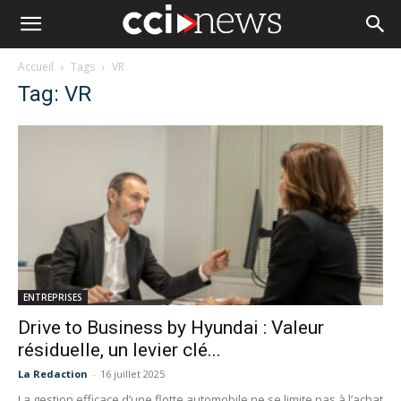
Accueil
Tags
VR
Tag: VR
ENTREPRISES
Drive to Business by Hyundai : Valeur
résiduelle, un levier clé...
La Redaction
-
16 juillet 2025
La gestion efficace d’une flotte automobile ne se limite pas à l’achat