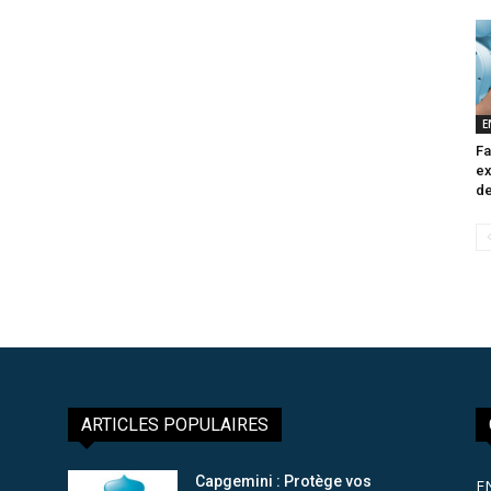
E
Fa
ex
de
ARTICLES POPULAIRES
Capgemini : Protège vos
E