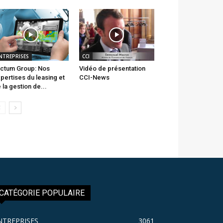
NTREPRISES
CCI
ctum Group: Nos
Vidéo de présentation
pertises du leasing et
CCI-News
 la gestion de...
CATÉGORIE POPULAIRE
NTREPRISES
3061