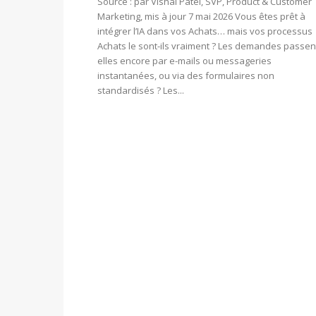
Source : par Vishal Patel, SVP, Product & Customer
Marketing, mis à jour 7 mai 2026 Vous êtes prêt à
intégrer l’IA dans vos Achats… mais vos processus
Achats le sont-ils vraiment ? Les demandes passen
elles encore par e-mails ou messageries
instantanées, ou via des formulaires non
standardisés ? Les...