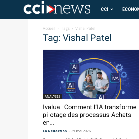
CCI
CCI
ÉCONO
News
Accueil
Tags
Vishal Patel
Tag: Vishal Patel
ANALYSES
Ivalua : Comment l’IA transforme 
pilotage des processus Achats
en...
La Redaction
-
29 mai 2026