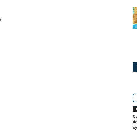
t-
E
Ca
do
cy