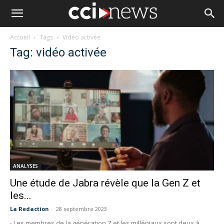
Accueil
Tags
Vidéo activée
Tag: vidéo activée
ANALYSES
Une étude de Jabra révèle que la Gen Z et
les...
La Redaction
-
28 septembre 2023
- Les membres de la génération Z et les milléniaux sont deux à