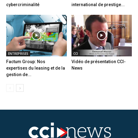
cybercriminalité
international de prestige...
ENTREPRISES
CCI
Factum Group: Nos
Vidéo de présentation CCI-
expertises du leasing et de la
News
gestion de...