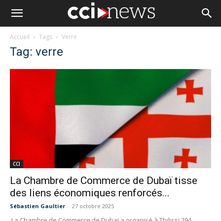
Accueil
Tags
Verre
Tag: verre
CCI
La Chambre de Commerce de Dubaï tisse
des liens économiques renforcés...
Sébastien Gaultier
-
27 octobre 2025
La Chambre de Commerce de Dubaï a organisé à Tbilissi 294