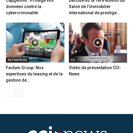
Capgemini : Protège vos
Découvrez la 1ère édition du
données contre la
Salon de l’immobilier
cybercriminalité
international de prestige...
ENTREPRISES
CCI
Factum Group: Nos
Vidéo de présentation CCI-
expertises du leasing et de la
News
gestion de...