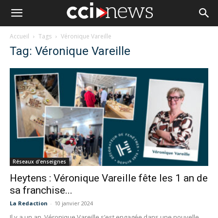
Accueil
Tags
Véronique Vareille
Tag: Véronique Vareille
Réseaux d'enseignes
Heytens : Véronique Vareille fête les 1 an de
sa franchise...
La Redaction
-
10 janvier 2024
Il y a un an, Véronique Vareille s’est engagée dans une nouvelle