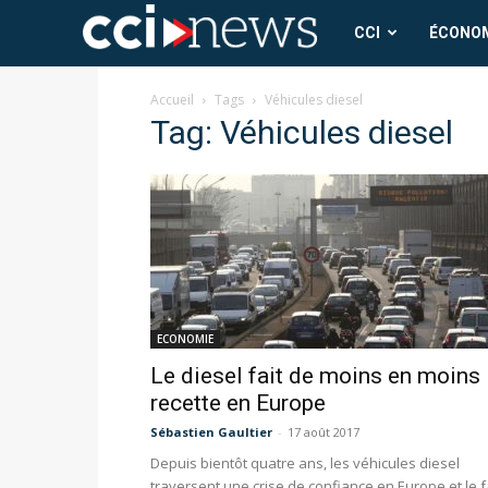
CCI
CCI
ÉCONO
News
Accueil
Tags
Véhicules diesel
Tag: Véhicules diesel
ECONOMIE
Le diesel fait de moins en moins
recette en Europe
Sébastien Gaultier
-
17 août 2017
Depuis bientôt quatre ans, les véhicules diesel
traversent une crise de confiance en Europe et le f