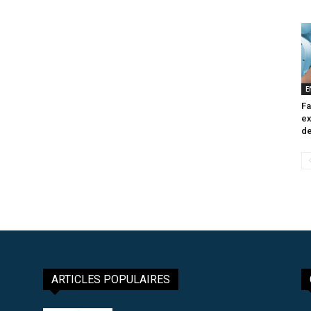
E
Fa
ex
de
ARTICLES POPULAIRES