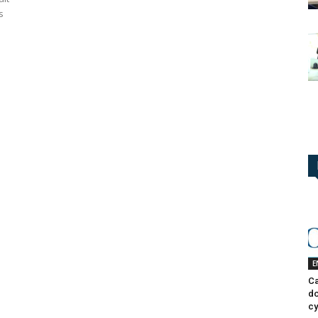
s
E
Ca
do
cy