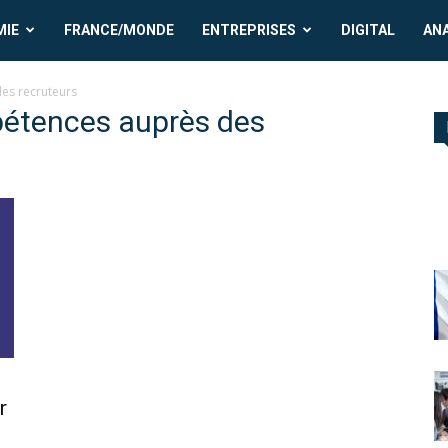
MIE
FRANCE/MONDE
ENTREPRISES
DIGITAL
AN
es recruteurs
pétences auprès des
r