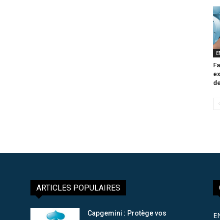
E
Fa
ex
de
ARTICLES POPULAIRES
Capgemini : Protège vos
E