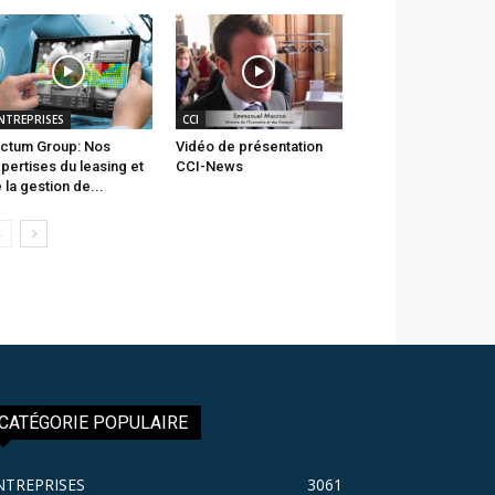
NTREPRISES
CCI
ctum Group: Nos
Vidéo de présentation
pertises du leasing et
CCI-News
 la gestion de...
CATÉGORIE POPULAIRE
NTREPRISES
3061