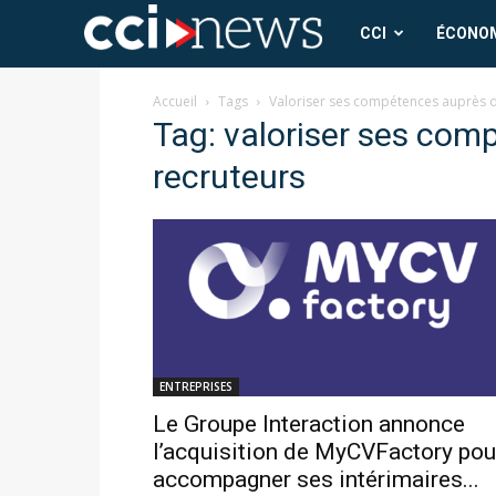
CCI
CCI
ÉCONO
News
Accueil
Tags
Valoriser ses compétences auprès d
Tag: valoriser ses com
recruteurs
ENTREPRISES
Le Groupe Interaction annonce
l’acquisition de MyCVFactory pou
accompagner ses intérimaires...