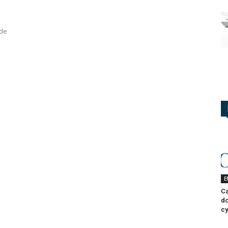
 de
E
Ca
do
cy