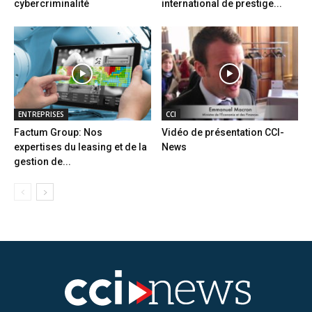
cybercriminalité
international de prestige...
ENTREPRISES
CCI
Factum Group: Nos
Vidéo de présentation CCI-
expertises du leasing et de la
News
gestion de...