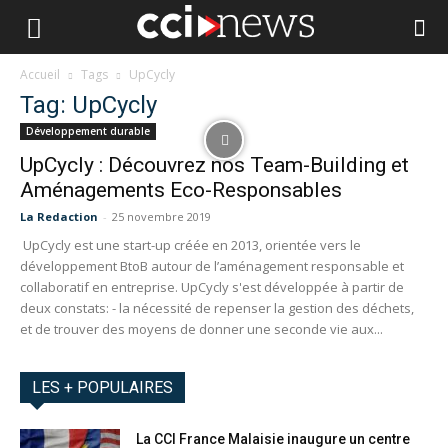
Accueil
Tags
UpCycly
Tag: UpCycly
Développement durable
UpCycly : Découvrez nos Team-Building et
Aménagements Eco-Responsables
La Redaction
-
25 novembre 2019
UpCycly est une start-up créée en 2013, orientée vers le
développement BtoB autour de l’aménagement responsable et
collaboratif en entreprise. UpCycly s'est développée à partir de
deux constats: - la nécessité de repenser la gestion des déchets,
et de trouver des moyens de donner une seconde vie aux...
LES + POPULAIRES
La CCI France Malaisie inaugure un centre