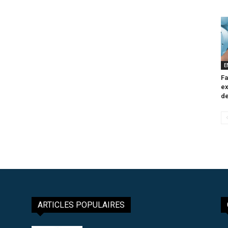
E
Fa
ex
de
ARTICLES POPULAIRES