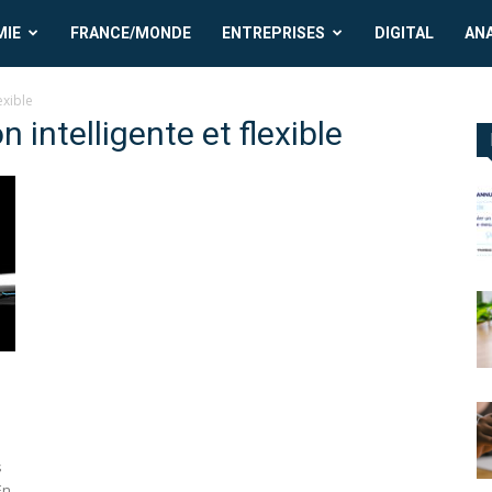
MIE
FRANCE/MONDE
ENTREPRISES
DIGITAL
AN
exible
 intelligente et flexible
s
En