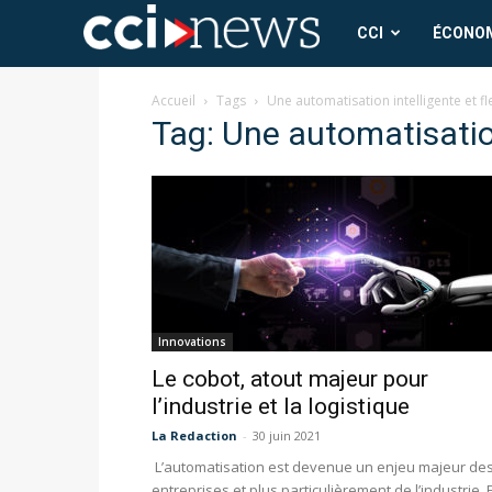
CCI
CCI
ÉCONO
News
Accueil
Tags
Une automatisation intelligente et fl
Tag: Une automatisation
Innovations
Le cobot, atout majeur pour
l’industrie et la logistique
La Redaction
-
30 juin 2021
L’automatisation est devenue un enjeu majeur de
entreprises et plus particulièrement de l’industrie. 