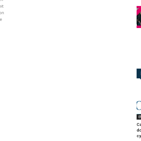
it
on
te
E
Ca
do
cy