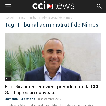
Accueil
Tags
Tribunal administratif de Nîmes
Tag: Tribunal administratif de Nîmes
CCI
Eric Giraudier redevient président de la CCI
Gard après un nouveau...
Emmanuel Di Stefano
-
8 septembre 2017
L’épilogue à la CCI du Gard a semble-t-il été écrit ce mercredi 6