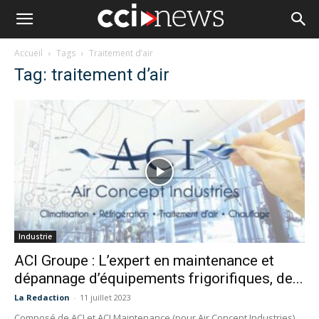
Accueil
Tags
Traitement d’air
Tag: traitement d’air
Industrie
ACI Groupe : L’expert en maintenance et
dépannage d’équipements frigorifiques, de...
La Redaction
-
11 juillet 2023
Composé de ACI et ACI Maintenance (pour Air Concept Industries),