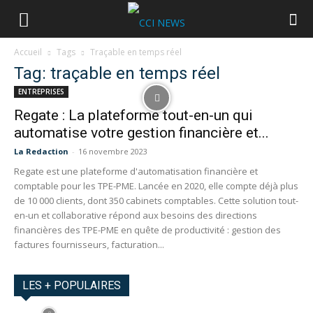
Accueil
Tags
Traçable en temps réel
Tag: traçable en temps réel
ENTREPRISES
Regate : La plateforme tout-en-un qui
automatise votre gestion financière et...
La Redaction
-
16 novembre 2023
Regate est une plateforme d'automatisation financière et
comptable pour les TPE-PME. Lancée en 2020, elle compte déjà plus
de 10 000 clients, dont 350 cabinets comptables. Cette solution tout-
en-un et collaborative répond aux besoins des directions
financières des TPE-PME en quête de productivité : gestion des
factures fournisseurs, facturation...
LES + POPULAIRES