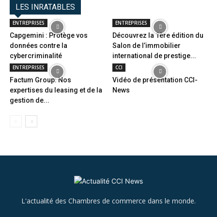
LES INRATABLES
ENTREPRISES
ENTREPRISES
Capgemini : Protège vos
Découvrez la 1ère édition du
données contre la
Salon de l’immobilier
cybercriminalité
international de prestige...
ENTREPRISES
CCI
Factum Group: Nos
Vidéo de présentation CCI-
expertises du leasing et de la
News
gestion de...
L'actualité des Chambres de commerce dans le monde.