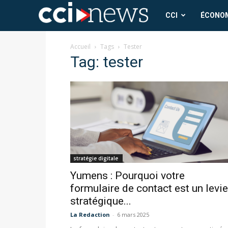
CCI
CCI
ÉCONO
News
Accueil
Tags
Tester
Tag: tester
stratégie digitale
Yumens : Pourquoi votre
formulaire de contact est un levie
stratégique...
La Redaction
-
6 mars 2025