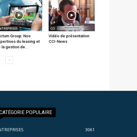
NTREPRISES
CCI
ctum Group: Nos
Vidéo de présentation
pertises du leasing et
CCI-News
 la gestion de...
CATÉGORIE POPULAIRE
NTREPRISES
3061