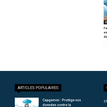
E
Fa
ex
de
ARTICLES POPULAIRES
Capgemini : Protège vos
E
données contre la