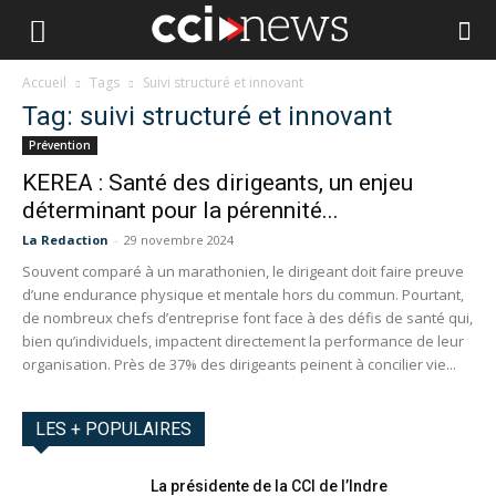
Accueil
Tags
Suivi structuré et innovant
Tag: suivi structuré et innovant
Prévention
KEREA : Santé des dirigeants, un enjeu
déterminant pour la pérennité...
La Redaction
-
29 novembre 2024
Souvent comparé à un marathonien, le dirigeant doit faire preuve
d’une endurance physique et mentale hors du commun. Pourtant,
de nombreux chefs d’entreprise font face à des défis de santé qui,
bien qu’individuels, impactent directement la performance de leur
organisation. Près de 37% des dirigeants peinent à concilier vie...
LES + POPULAIRES
La présidente de la CCI de l’Indre