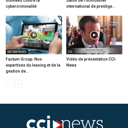
données contre la
Salon de l’immobilier
cybercriminalité
international de prestige...
ENTREPRISES
CCI
Factum Group: Nos
Vidéo de présentation CCI-
expertises du leasing et de la
News
gestion de...