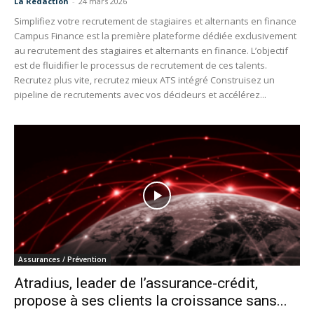
La Redaction
-
24 mars 2026
Simplifiez votre recrutement de stagiaires et alternants en finance
Campus Finance est la première plateforme dédiée exclusivement
au recrutement des stagiaires et alternants en finance. L’objectif
est de fluidifier le processus de recrutement de ces talents.
Recrutez plus vite, recrutez mieux ATS intégré Construisez un
pipeline de recrutements avec vos décideurs et accélérez...
Assurances / Prévention
Atradius, leader de l’assurance-crédit,
propose à ses clients la croissance sans...