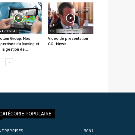
NTREPRISES
CCI
ctum Group: Nos
Vidéo de présentation
pertises du leasing et
CCI-News
 la gestion de...
CATÉGORIE POPULAIRE
NTREPRISES
3061