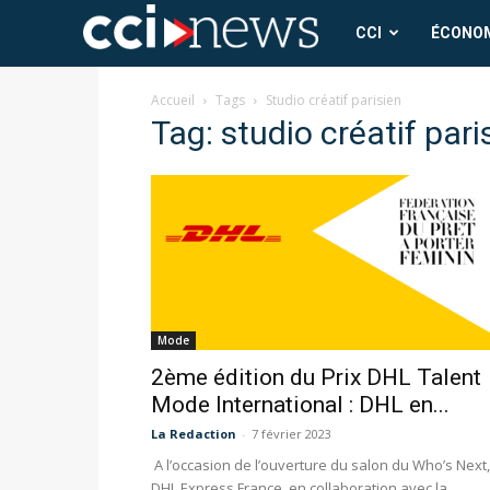
CCI
CCI
ÉCONO
News
Accueil
Tags
Studio créatif parisien
Tag: studio créatif pari
Mode
2ème édition du Prix DHL Talent
Mode International : DHL en...
La Redaction
-
7 février 2023
A l’occasion de l’ouverture du salon du Who’s Next,
DHL Express France, en collaboration avec la