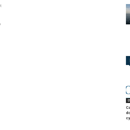
t
o
E
Ca
do
cy