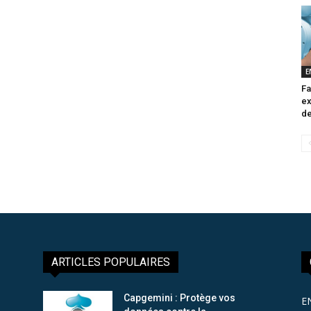
E
Fa
ex
de
ARTICLES POPULAIRES
Capgemini : Protège vos
E