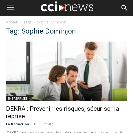
Accueil
Tags
Sophie Dominjon
Tag: Sophie Dominjon
ENTREPRISES
DEKRA : Prévenir les risques, sécuriser la
reprise
La Redaction
-
31 juillet 2020
DEKRA met toute son expertise et son expérience au services des