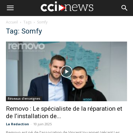
Accueil
Tags
Somfy
Tag: Somfy
Réseaux d'enseignes
Removo : Le spécialiste de la réparation et
de l’installation de...
La Redaction
-
10 juin 2025
Removo est né de l’association de Vincent Jouannet (gérant Les