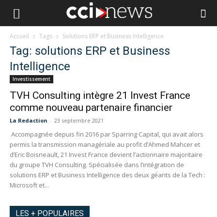
Accueil
Tags
Solutions ERP et Business Intelligence
Tag: solutions ERP et Business
Intelligence
Investissement
TVH Consulting intègre 21 Invest France
comme nouveau partenaire financier
La Redaction
-
23 septembre 2021
Accompagnée depuis fin 2016 par Sparring Capital, qui avait alors
permis la transmission managériale au profit d’Ahmed Mahcer et
d’Eric Boisneault, 21 Invest France devient l’actionnaire majoritaire
du groupe TVH Consulting. Spécialisée dans l’intégration de
solutions ERP et Business Intelligence des deux géants de la Tech :
Microsoft et...
LES + POPULAIRES