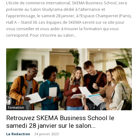
L’école de commerce international, SKEMA Business School, sera
présente au Salon Studyrama dédié à l’alternance et
l’apprentissage, le samedi 28 janvier, à l’Espace Champerret (Paris),
Hall A – Stand 36. Les équipes de SKEMA seront sur ce site pour
vous conseiller et vous aider à trouver la formation qui vous
correspond. Pour s’inscrire au salon...
Formation
Retrouvez SKEMA Business School le
samedi 28 janvier sur le salon...
La Redaction
-
24 janvier 2023