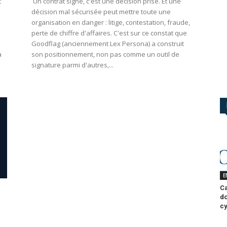
t
Un contrat signé, c'est une décision prise. Et une
décision mal sécurisée peut mettre toute une
organisation en danger : litige, contestation, fraude,
perte de chiffre d'affaires. C'est sur ce constat que
Goodflag (anciennement Lex Persona) a construit
a
son positionnement, non pas comme un outil de
signature parmi d'autres,...
E
Ca
do
cy