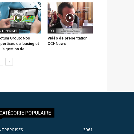
NTREPRISES
CCI
ctum Group: Nos
Vidéo de présentation
pertises du leasing et
CCI-News
 la gestion de...
CATÉGORIE POPULAIRE
NTREPRISES
3061