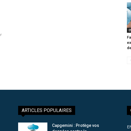
E
r
Fa
ex
de
ARTICLES POPULAIRES
Capgemini : Protège vos
E