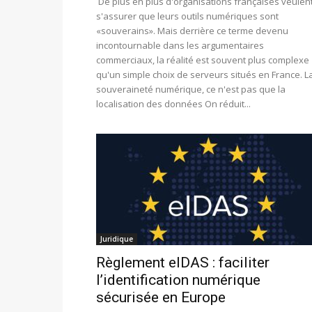
De plus en plus d'organisations françaises veulen
s'assurer que leurs outils numériques sont
«souverains». Mais derrière ce terme devenu
incontournable dans les argumentaires
commerciaux, la réalité est souvent plus complexe
qu'un simple choix de serveurs situés en France. L
souveraineté numérique, ce n'est pas que la
localisation des données On réduit...
Juridique
Règlement eIDAS : faciliter
l’identification numérique
sécurisée en Europe