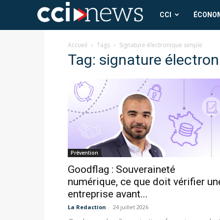
CCI
CCI
ÉCONO
News
Accueil
Tags
Signature électronique simple
Tag: signature électro
Prévention
Goodflag : Souveraineté
numérique, ce que doit vérifier un
entreprise avant...
La Redaction
-
24 juillet 2026