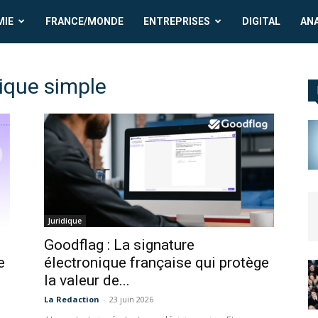
MIE
FRANCE/MONDE
ENTREPRISES
DIGITAL
AN
nique simple
Juridique
Goodflag : La signature
e
électronique française qui protège
la valeur de...
La Redaction
-
23 juin 2026