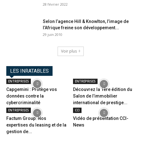
28 février 2022
Selon l’agence Hill & Knowlton, l’image de
l’Afrique freine son développement...
29 juin 2010
Voir plus
LES INRATABLES
ENTREPRISES
ENTREPRISES
Capgemini : Protège vos
Découvrez la 1ère édition du
données contre la
Salon de l’immobilier
cybercriminalité
international de prestige...
ENTREPRISES
CCI
Factum Group: Nos
Vidéo de présentation CCI-
expertises du leasing et de la
News
gestion de...