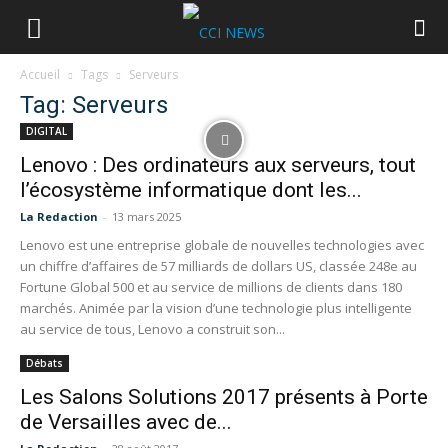
Accueil
Tags
Serveurs
Tag: Serveurs
DIGITAL
Lenovo : Des ordinateurs aux serveurs, tout
l’écosystème informatique dont les...
La Redaction
-
13 mars 2025
Lenovo est une entreprise globale de nouvelles technologies avec
un chiffre d’affaires de 57 milliards de dollars US, classée 248e au
Fortune Global 500 et au service de millions de clients dans 180
marchés. Animée par la vision d’une technologie plus intelligente
au service de tous, Lenovo a construit son...
Débats
Les Salons Solutions 2017 présents à Porte
de Versailles avec de...