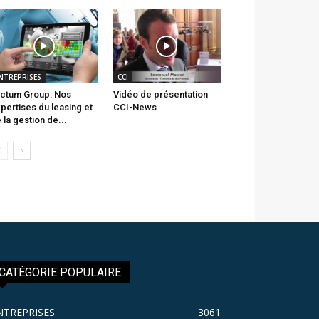
NTREPRISES
CCI
ctum Group: Nos
Vidéo de présentation
pertises du leasing et
CCI-News
 la gestion de...
CATÉGORIE POPULAIRE
NTREPRISES
3061