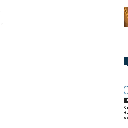
et
e
es
s
E
Ca
do
cy