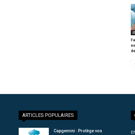
E
Fa
ex
de
ARTICLES POPULAIRES
Capgemini : Protège vos
E