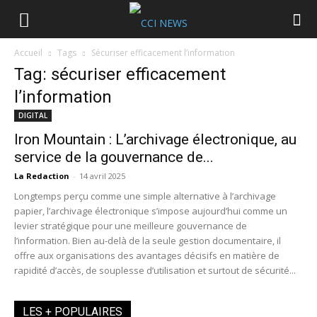
Accueil
Tags
Sécuriser efficacement l’information
Tag: sécuriser efficacement
l’information
DIGITAL
Iron Mountain : L’archivage électronique, au
service de la gouvernance de...
La Redaction
-
14 avril 2025
Longtemps perçu comme une simple alternative à l’archivage
papier, l’archivage électronique s’impose aujourd’hui comme un
levier stratégique pour une meilleure gouvernance de
l’information. Bien au-delà de la seule gestion documentaire, il
offre aux organisations des avantages décisifs en matière de
rapidité d’accès, de souplesse d’utilisation et surtout de sécurité...
LES + POPULAIRES