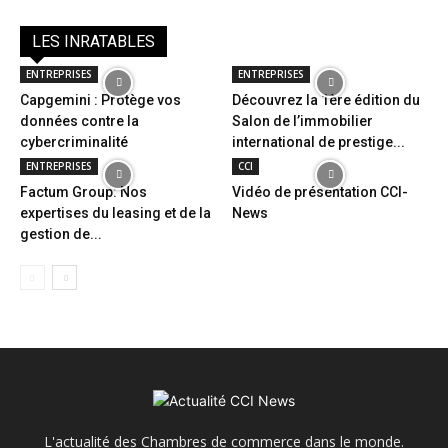
LES INRATABLES
ENTREPRISES
ENTREPRISES
Capgemini : Protège vos
Découvrez la 1ère édition du
données contre la
Salon de l’immobilier
cybercriminalité
international de prestige...
ENTREPRISES
CCI
Factum Group: Nos
Vidéo de présentation CCI-
expertises du leasing et de la
News
gestion de...
L'actualité des Chambres de commerce dans le monde.