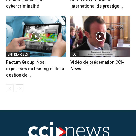
cybercriminalité
international de prestige...
ENTREPRISES
CCI
Factum Group: Nos
Vidéo de présentation CCI-
expertises du leasing et de la
News
gestion de...