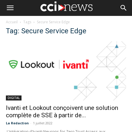
Accueil
Tags
Secure Service Edge
Tag: Secure Service Edge
DIGITAL
Ivanti et Lookout conçoivent une solution
complète de SSE à partir de...
La Redaction
-
1 juillet 2022
L’intégration d'Ivanti Neurons for Zero Trust Access aux