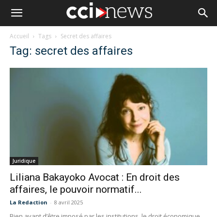
Accueil
Tags
Secret des affaires
Tag: secret des affaires
Juridique
Liliana Bakayoko Avocat : En droit des
affaires, le pouvoir normatif...
La Redaction
-
8 avril 2025
Bien avant d’être imposé par les institutions, le droit économique