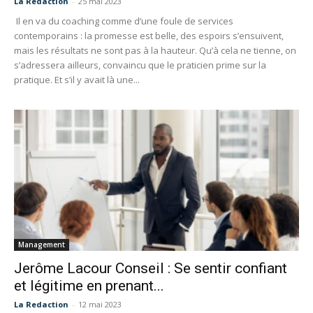
La Redaction
-
25 mai 2023
Il en va du coaching comme d’une foule de services
contemporains : la promesse est belle, des espoirs s’ensuivent,
mais les résultats ne sont pas à la hauteur. Qu’à cela ne tienne, on
s’adressera ailleurs, convaincu que le praticien prime sur la
pratique. Et s’il y avait là une...
Management
Jerôme Lacour Conseil : Se sentir confiant
et légitime en prenant...
La Redaction
-
12 mai 2023