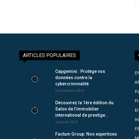
ARTICLES POPULAIRES
Capgemini : Protège vos
E
données contre la
A
cybercriminalité
9 novembre 2015
Pa
F
Découvrez la 1ère édition du
Salon de l’immobilier
Em
international de prestige...
In
4 janvier 2019
F
Factum Group: Nos expertises
M