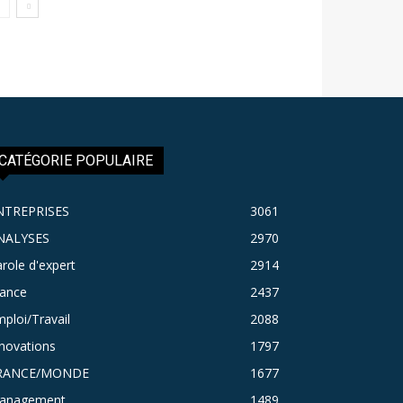
CATÉGORIE POPULAIRE
NTREPRISES
3061
NALYSES
2970
role d'expert
2914
rance
2437
ploi/Travail
2088
novations
1797
RANCE/MONDE
1677
anagement
1489