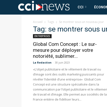
CCI
CCI
ÉCONO
News
Accueil
Tags
Se montrer sous un nouveau jour
Tag: se montrer sous u
ENTREPRISES
Global Com Concept : Le sur-
mesure pour déployer votre
notoriété, sublimer...
La Redaction
-
30 juin 2023
«L’objet publicitaire et le vêtement de travail ou
d’image sont des outils marketing puissants pour
révéler l’identité d’une entreprise» Global Com
Concept est une structure spécialisée dans la
communication par l’objet publicitaire et le vêtemen
de travail et d’image. Elle permet aux sociétés de la
France entière de fidéliser leurs...