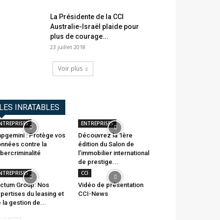
La Présidente de la CCI
Australie-Israël plaide pour
plus de courage...
23 juillet 2018
Voir plus
LES INRATABLES
NTREPRISES
ENTREPRISES
pgemini : Protège vos
Découvrez la 1ère
nnées contre la
édition du Salon de
bercriminalité
l’immobilier international
de prestige...
NTREPRISES
CCI
ctum Group: Nos
Vidéo de présentation
pertises du leasing et
CCI-News
 la gestion de...