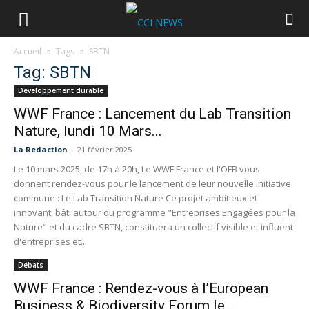
Accueil
Tags
SBTN
Tag: SBTN
Développement durable
WWF France : Lancement du Lab Transition
Nature, lundi 10 Mars...
La Redaction
-
21 février 2025
Le 10 mars 2025, de 17h à 20h, Le WWF France et l'OFB vous
donnent rendez-vous pour le lancement de leur nouvelle initiative
commune : Le Lab Transition Nature Ce projet ambitieux et
innovant, bâti autour du programme "Entreprises Engagées pour la
Nature" et du cadre SBTN, constituera un collectif visible et influent
d'entreprises et...
Débats
WWF France : Rendez-vous à l’European
Business & Biodiversity Forum le...