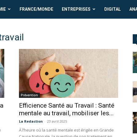
MIE
FRANCE/MONDE
ENTREPRISES
DIGITAL
AN
ravail
Prévention
ea
Efficience Santé au Travail : Santé
mentale au travail, mobiliser les...
La Redaction
-
23 avril 2025
e
À l’heure où la santé mentale est érigée en Grande
Cause Nationale, la question de son traitement en