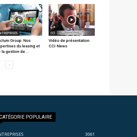
NTREPRISES
CCI
ctum Group: Nos
Vidéo de présentation
pertises du leasing et
CCI-News
 la gestion de...
CATÉGORIE POPULAIRE
NTREPRISES
3061