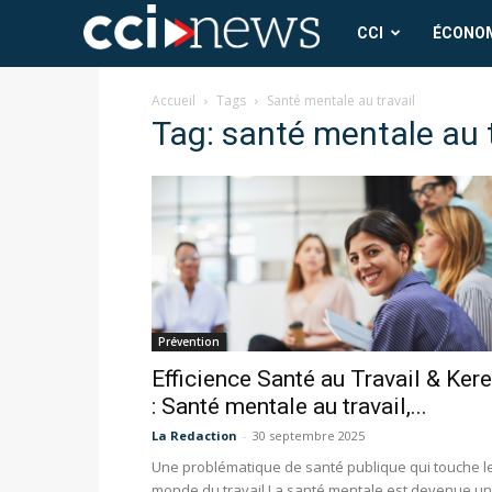
CCI
CCI
ÉCONO
News
Accueil
Tags
Santé mentale au travail
Tag: santé mentale au t
Prévention
Efficience Santé au Travail & Ker
: Santé mentale au travail,...
La Redaction
-
30 septembre 2025
Une problématique de santé publique qui touche l
monde du travail La santé mentale est devenue un