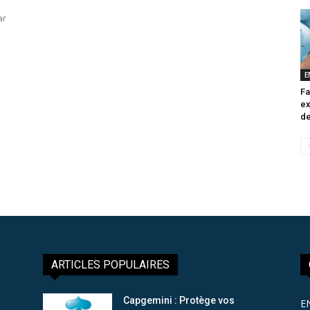
ar
E
Fa
ex
de
ARTICLES POPULAIRES
Capgemini : Protège vos
E