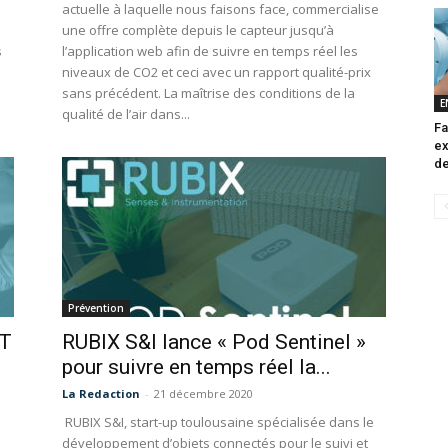
actuelle à laquelle nous faisons face, commercialise
une offre complète depuis le capteur jusqu’à
s
l’application web afin de suivre en temps réel les
niveaux de CO2 et ceci avec un rapport qualité-prix
sans précédent. La maîtrise des conditions de la
E
qualité de l’air dans...
Fa
ex
de
Prévention
oT
RUBIX S&I lance « Pod Sentinel »
pour suivre en temps réel la...
La Redaction
-
21 décembre 2020
RUBIX S&I, start-up toulousaine spécialisée dans le
développement d’objets connectés pour le suivi et