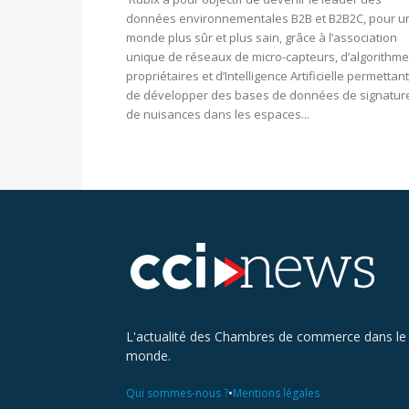
données environnementales B2B et B2B2C, pour u
monde plus sûr et plus sain, grâce à l’association
unique de réseaux de micro-capteurs, d’algorithm
propriétaires et d’Intelligence Artificielle permettant
de développer des bases de données de signatur
de nuisances dans les espaces...
L'actualité des Chambres de commerce dans le
monde.
•
Qui sommes-nous ?
Mentions légales