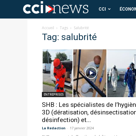
CCI
CCI
ÉCONO
News
Accueil
Tags
Salubrité
Tag: salubrité
ENTREPRISES
SHB : Les spécialistes de l’hygiè
3D (dératisation, désinsectisation
désinfection) et...
La Redaction
-
17 janvier 2024