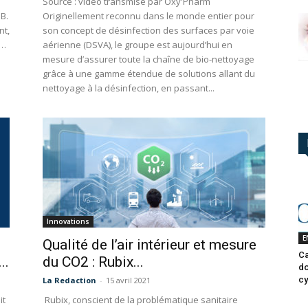
Source : vidéo transmise par Oxy'Pharm
B.
Originellement reconnu dans le monde entier pour
nt,
son concept de désinfection des surfaces par voie
)…
aérienne (DSVA), le groupe est aujourd’hui en
mesure d’assurer toute la chaîne de bio-nettoyage
grâce à une gamme étendue de solutions allant du
nettoyage à la désinfection, en passant...
Innovations
E
Qualité de l’air intérieur et mesure
Ca
..
du CO2 : Rubix...
do
cy
La Redaction
-
15 avril 2021
it
Rubix, conscient de la problématique sanitaire