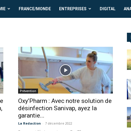
MIE
FRANCE/MONDE
ENTREPRISES
DIGITAL
AN
Prévention
ne
Oxy’Pharm : Avec notre solution de
,
désinfection Sanivap, ayez la
garantie...
La Redaction
-
7 décembre 2022