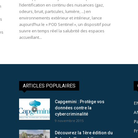
l’identification en continu des nuisances (gaz,
n
odeurs, bruit, particules, lumière, ...) en
environnements extérieur et intérieur, lance
es
aujourd’hui le « POD Sentinel », un dispositif pour
suivre en temps réel la salubrité des espaces
es
accueillant...
ARTICLES POPULAIRES
Capgemini : Protège vos
E
données contre la
A
cybercriminalité
9 novembre 2015
Pa
F
Découvrez la 1ère édition du