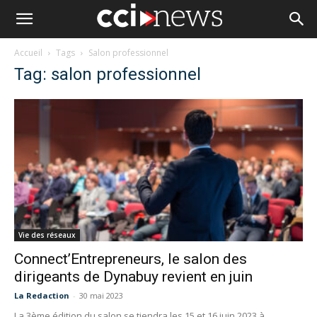
Accueil
Tags
Salon professionnel
Tag: salon professionnel
Vie des réseaux
Connect’Entrepreneurs, le salon des
dirigeants de Dynabuy revient en juin
La Redaction
-
30 mai 2023
La 3ème édition du salon se tiendra les 15 et 16 juin 2023 à