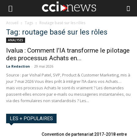
Accueil
Tags
Routage basé sur les rôles
Tag: routage basé sur les rôles
ANALYSES
Ivalua : Comment l’IA transforme le pilotage
des processus Achats en...
La Redaction
-
29 mai 2026
Source : par Vishal Patel, SVP, Product & Customer Marketing, mis à
jour 7 mai 2026 Vous êtes prêt à intégrer l’IA dans vos Achats…
mais vos processus Achats le sont-ils vraiment ? Les demandes
passent-elles encore par e-mails ou messageries instantanées, ou
via des formulaires non standardisés ? Les...
LES + POPULAIRES
Convention de partenariat 2017-2018 entre