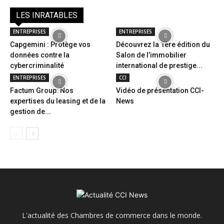
LES INRATABLES
ENTREPRISES
ENTREPRISES
Capgemini : Protège vos
Découvrez la 1ère édition du
données contre la
Salon de l’immobilier
cybercriminalité
international de prestige...
ENTREPRISES
CCI
Factum Group: Nos
Vidéo de présentation CCI-
expertises du leasing et de la
News
gestion de...
L'actualité des Chambres de commerce dans le monde.