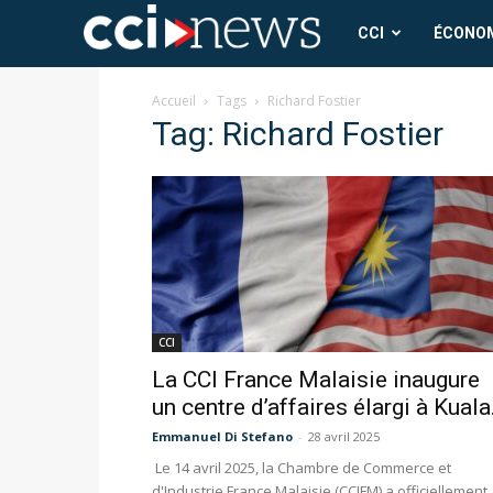
CCI
CCI
ÉCONO
News
Accueil
Tags
Richard Fostier
Tag: Richard Fostier
CCI
La CCI France Malaisie inaugure
un centre d’affaires élargi à Kuala.
Emmanuel Di Stefano
-
28 avril 2025
Le 14 avril 2025, la Chambre de Commerce et
d'Industrie France Malaisie (CCIFM) a officiellement