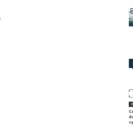
s
E
Ca
do
cy