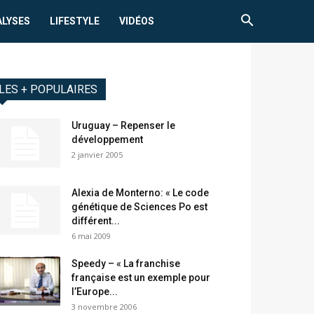
ALYSES
LIFESTYLE
VIDÉOS
LES + POPULAIRES
Uruguay – Repenser le
développement
2 janvier 2005
Alexia de Monterno: « Le code
génétique de Sciences Po est
différent...
6 mai 2009
Speedy – « La franchise
française est un exemple pour
l’Europe...
3 novembre 2006