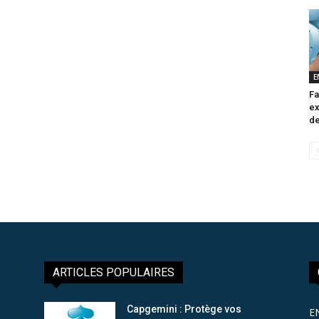
E
Fa
ex
de
ARTICLES POPULAIRES
Capgemini : Protège vos
E