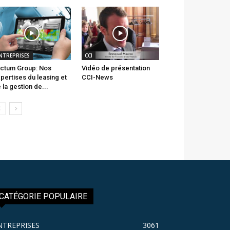
NTREPRISES
CCI
ctum Group: Nos
Vidéo de présentation
pertises du leasing et
CCI-News
 la gestion de...
CATÉGORIE POPULAIRE
NTREPRISES
3061