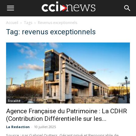
Accueil
Tags
Revenus exceptionnels
Tag: revenus exceptionnels
Fiscalité
Agence Française du Patrimoine : La CDHR
(Contribution Différentielle sur les...
La Redaction
-
10 juillet 2025
Source : par Gabriel Outters, Gérant privé et Responsable de