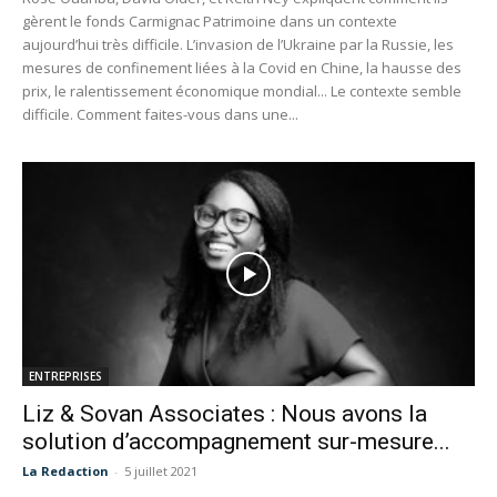
gèrent le fonds Carmignac Patrimoine dans un contexte
aujourd’hui très difficile. L’invasion de l’Ukraine par la Russie, les
mesures de confinement liées à la Covid en Chine, la hausse des
prix, le ralentissement économique mondial... Le contexte semble
difficile. Comment faites-vous dans une...
ENTREPRISES
Liz & Sovan Associates : Nous avons la
solution d’accompagnement sur-mesure...
La Redaction
-
5 juillet 2021