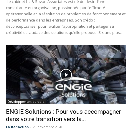
Le cabinet Liz & Sovan Associates est né du désir d’une
consultante en organisation, passionnée par l’efficacité
opérationnelle et la résolution de problèmes de fonctionnement et
de performance dans les entreprises. Son crédo :
déconceptualiser pour faciliter l’appropriation et partager sa
créativité et l’audace des solutions qu’elle propose. Six ans plus...
Développement durable
ENGIE Solutions : Pour vous accompagner
dans votre transition vers la...
La Redaction
-
23 novembre 2020