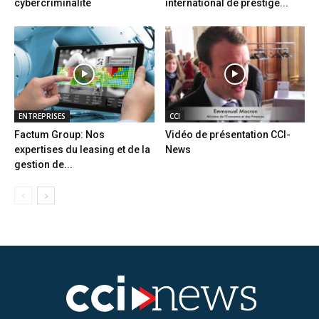
cybercriminalité
international de prestige...
ENTREPRISES
CCI
Factum Group: Nos
Vidéo de présentation CCI-
expertises du leasing et de la
News
gestion de...