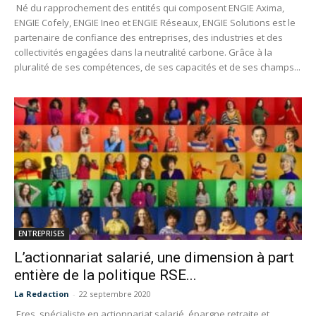
Né du rapprochement des entités qui composent ENGIE Axima,
ENGIE Cofely, ENGIE Ineo et ENGIE Réseaux, ENGIE Solutions est le
partenaire de confiance des entreprises, des industries et des
collectivités engagées dans la neutralité carbone. Grâce à la
pluralité de ses compétences, de ses capacités et de ses champs...
ENTREPRISES
L’actionnariat salarié, une dimension à part
entière de la politique RSE...
La Redaction
-
22 septembre 2020
Eres, spécialiste en actionnariat salarié, épargne retraite et