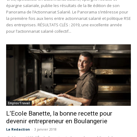
épargne salariale, publie les résultats de la 8e édition de son
Panorama de l’Actionnariat Salarié. Le Panorama s’intéresse pour
la première fois aux liens entre actionnariat salarié et politique RSE
des entreprises. RÉSULTATS CLÉS : 2019, une excellente année
pour l’actionnariat salarié collectif...
Emploi/Travail
L’Ecole Banette, la bonne recette pour
devenir entrepreneur en Boulangerie
La Redaction
-
3 janvier 2018