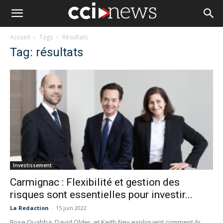
Accueil
Tags
Résultats
Tag: résultats
Investissement
Carmignac : Flexibilité et gestion des
risques sont essentielles pour investir...
La Redaction
-
15 juin 2022
Rose Ouahba, David Older, et Keith Ney expliquent comment ils