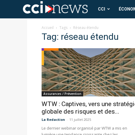
CCI
CCI
ÉCONO
News
Accueil
Tags
Réseau étendu
Tag: réseau étendu
Assurances / Prévention
WTW : Captives, vers une stratégi
globale des risques et des...
La Redaction
-
11 juillet 2025
Le dernier webinar organisé par WTW a mis en
lumière une tendance croissante chez les