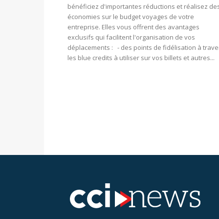
bénéficiez d'importantes réductions et réalisez de
économies sur le budget voyages de votre
entreprise. Elles vous offrent des avantages
exclusifs qui facilitent l'organisation de vos
déplacements : - des points de fidélisation à trave
les blue credits à utiliser sur vos billets et autres...