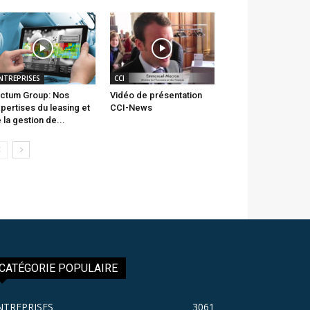
NTREPRISES
CCI
ctum Group: Nos
Vidéo de présentation
pertises du leasing et
CCI-News
 la gestion de...
CATÉGORIE POPULAIRE
NTREPRISES
3061