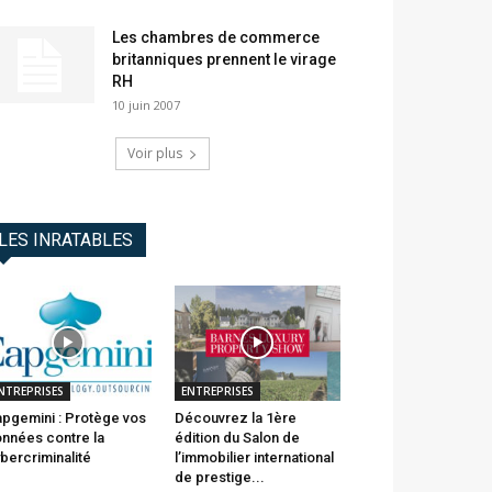
Les chambres de commerce
britanniques prennent le virage
RH
10 juin 2007
Voir plus
LES INRATABLES
NTREPRISES
ENTREPRISES
pgemini : Protège vos
Découvrez la 1ère
nnées contre la
édition du Salon de
bercriminalité
l’immobilier international
de prestige...