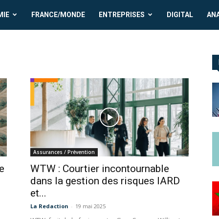
MIE
FRANCE/MONDE
ENTREPRISES
DIGITAL
AN
Assurances / Prévention
e
WTW : Courtier incontournable
dans la gestion des risques IARD
et...
La Redaction
-
19 mai 2025