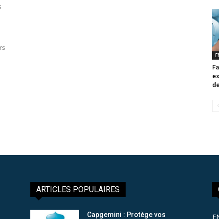
s
rs
E
Fa
ex
de
ARTICLES POPULAIRES
Capgemini : Protège vos
E