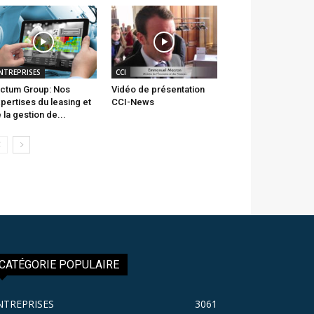
NTREPRISES
CCI
ctum Group: Nos
Vidéo de présentation
pertises du leasing et
CCI-News
 la gestion de...
CATÉGORIE POPULAIRE
NTREPRISES
3061