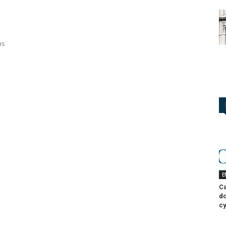
ns
E
Ca
do
cy