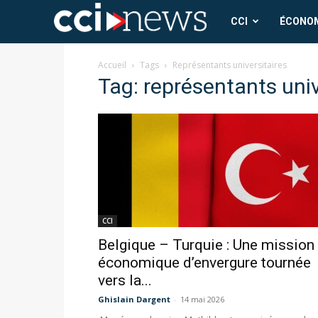
CCI
CCI
ÉCONO
News
Accueil
Tags
Représentants universitaires
Tag: représentants univ
CCI
Belgique – Turquie : Une mission
économique d’envergure tournée
vers la...
Ghislain Dargent
-
14 mai 2026