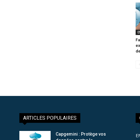
E
Fa
ex
de
ARTICLES POPULAIRES
Capgemini : Protège vos
E