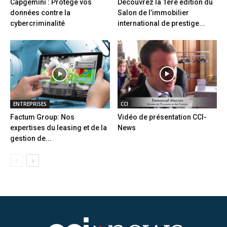
Capgemini : Protège vos
Découvrez la 1ère édition du
données contre la
Salon de l’immobilier
cybercriminalité
international de prestige...
ENTREPRISES
CCI
Factum Group: Nos
Vidéo de présentation CCI-
expertises du leasing et de la
News
gestion de...