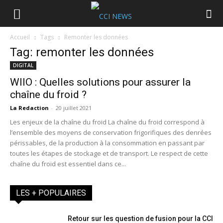
Accueil
Tags
Remonter les données
Tag: remonter les données
DIGITAL
WIIO : Quelles solutions pour assurer la
chaîne du froid ?
La Redaction
-
20 juillet 2021
Les enjeux de la chaîne du froid La chaîne du froid correspond à
l’ensemble des moyens de conservation frigorifiques des denrées
périssables, de la production à la consommation en passant par
toutes les étapes de stockage et de transport. Le respect de cette
chaîne du froid est essentiel dans ce...
LES + POPULAIRES
Retour sur les question de fusion pour la CCI