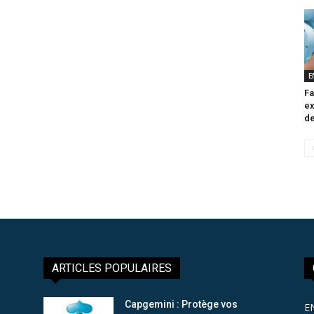
E
Fa
ex
de
ARTICLES POPULAIRES
Capgemini : Protège vos
E