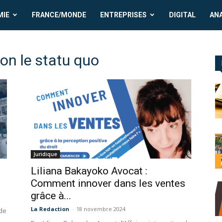
MIE
FRANCE/MONDE
ENTREPRISES
DIGITAL
AN
on le statu quo
Juridique
Liliana Bakayoko Avocat :
Comment innover dans les ventes
grâce à...
La Redaction
-
18 novembre 2024
 de