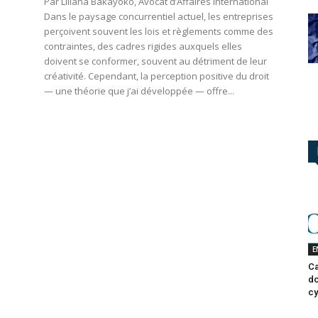
Par Liliana Bakayoko, Avocat d’Affaires international
Dans le paysage concurrentiel actuel, les entreprises
perçoivent souvent les lois et règlements comme des
contraintes, des cadres rigides auxquels elles
doivent se conformer, souvent au détriment de leur
créativité. Cependant, la perception positive du droit
— une théorie que j’ai développée — offre...
E
Ca
do
cy