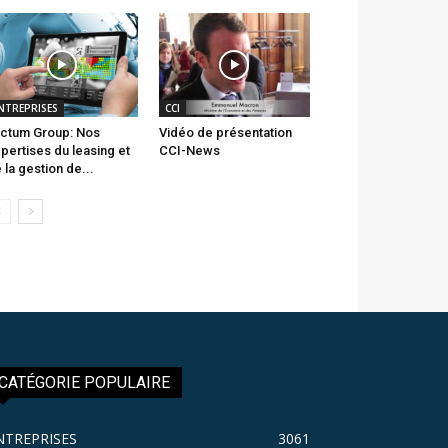
NTREPRISES
CCI
ctum Group: Nos
Vidéo de présentation
pertises du leasing et
CCI-News
 la gestion de...
CATÉGORIE POPULAIRE
NTREPRISES
3061