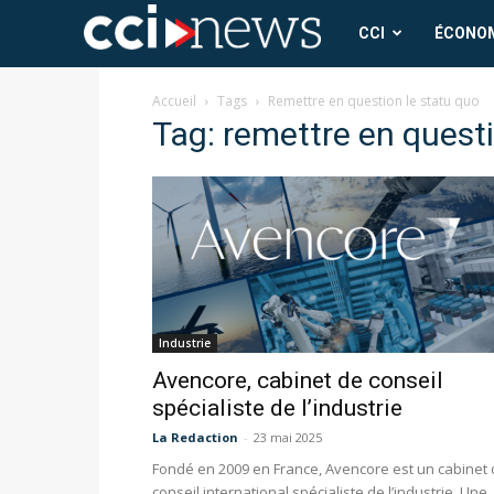
CCI
CCI
ÉCONO
News
Accueil
Tags
Remettre en question le statu quo
Tag: remettre en questi
Industrie
Avencore, cabinet de conseil
spécialiste de l’industrie
La Redaction
-
23 mai 2025
Fondé en 2009 en France, Avencore est un cabinet
conseil international spécialiste de l’industrie. Une