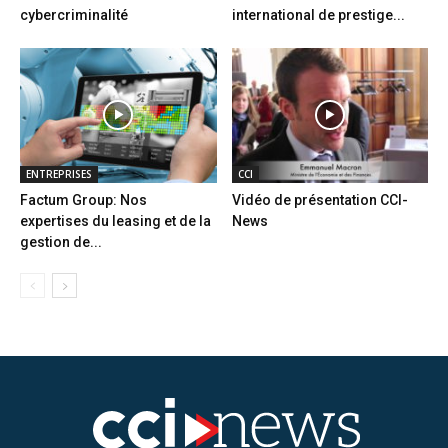
cybercriminalité
international de prestige...
ENTREPRISES
CCI
Factum Group: Nos
Vidéo de présentation CCI-
expertises du leasing et de la
News
gestion de...