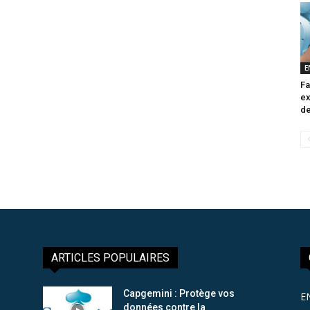
E
Fa
ex
de
ARTICLES POPULAIRES
Capgemini : Protège vos
E
données contre la