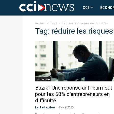
CCI
CCI
ÉCONO
News
Accueil
Tags
Réduire les risques de burn-out
Tag: réduire les risque
Formation
Bazik : Une réponse anti-burn-out
pour les 58% d’entrepreneurs en
difficulté
La Redaction
-
4 avril 2025