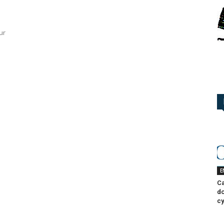
ur
E
Ca
do
cy