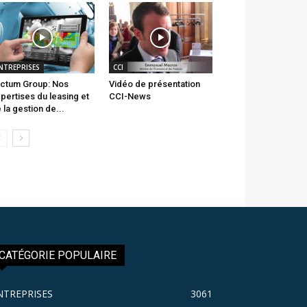
NTREPRISES
CCI
ctum Group: Nos
Vidéo de présentation
pertises du leasing et
CCI-News
 la gestion de...
CATÉGORIE POPULAIRE
NTREPRISES
3061