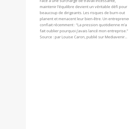
Face à une surcharge de travail incessante,
maintenir l’équilibre devient un véritable défi pour
beaucoup de dirigeants. Les risques de burn-out
planent et menacent leur bien-être. Un entreprene
confiait récemment : “La pression quotidienne m’a
fait oublier pourquoi j’avais lancé mon entreprise.”
Source : par Louise Caron, publié sur Mediavenir...