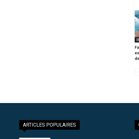
E
Fa
ex
de
ARTICLES POPULAIRES