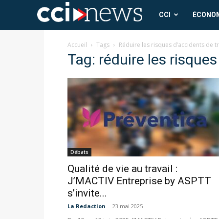
CCI
CCI
ÉCONO
News
Accueil
Tags
Réduire les risques d’accidents de tr
Tag: réduire les risques
Débats
Qualité de vie au travail :
J’MACTIV Entreprise by ASPTT
s’invite...
La Redaction
-
23 mai 2025