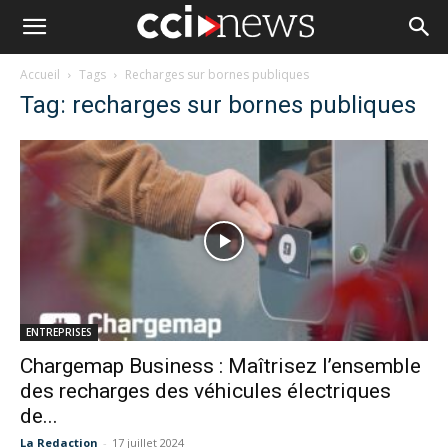
Accueil
Tags
Recharges sur bornes publiques
Tag: recharges sur bornes publiques
ENTREPRISES
Chargemap Business : Maîtrisez l’ensemble
des recharges des véhicules électriques
de...
La Redaction
-
17 juillet 2024