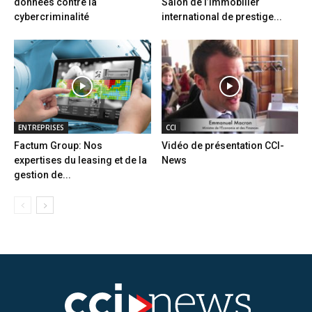
données contre la
Salon de l’immobilier
cybercriminalité
international de prestige...
ENTREPRISES
CCI
Factum Group: Nos
Vidéo de présentation CCI-
expertises du leasing et de la
News
gestion de...