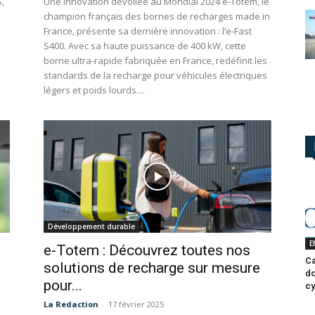
S,
Une innovation dévoilée au Mondial 2024 e-Totem, le
champion français des bornes de recharges made in
France, présente sa dernière innovation : l’e-Fast
S400. Avec sa haute puissance de 400 kW, cette
borne ultra-rapide fabriquée en France, redéfinit les
standards de la recharge pour véhicules électriques
légers et poids lourds....
Développement durable
E
e-Totem : Découvrez toutes nos
Ca
solutions de recharge sur mesure
do
pour...
cy
La Redaction
-
17 février 2025