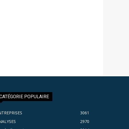
CATÉGORIE POPULAIRE
NTREPRISES
3061
NALYSES
2970