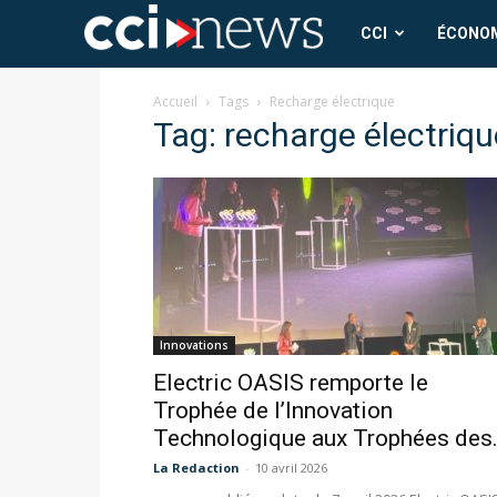
CCI
CCI
ÉCONO
News
Accueil
Tags
Recharge électrique
Tag: recharge électriqu
Innovations
Electric OASIS remporte le
Trophée de l’Innovation
Technologique aux Trophées des.
La Redaction
-
10 avril 2026