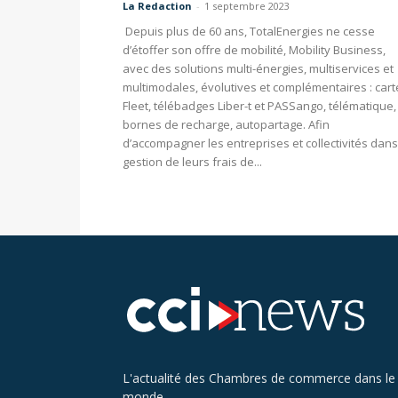
La Redaction
-
1 septembre 2023
Depuis plus de 60 ans, TotalEnergies ne cesse
d’étoffer son offre de mobilité, Mobility Business,
avec des solutions multi-énergies, multiservices et
multimodales, évolutives et complémentaires : cart
Fleet, télébadges Liber-t et PASSango, télématique,
bornes de recharge, autopartage. Afin
d’accompagner les entreprises et collectivités dans
gestion de leurs frais de...
L'actualité des Chambres de commerce dans le
monde.