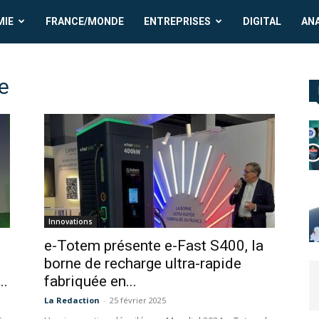
MIE
FRANCE/MONDE
ENTREPRISES
DIGITAL
AN
e
Innovations
e-Totem présente e-Fast S400, la
borne de recharge ultra-rapide
..
fabriquée en...
La Redaction
-
25 février 2025