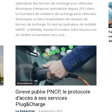
Spécialiste des bornes de recharge pour véhicules
électriques Entreprise spécialisée depuis 2012 dans
la fourniture de solutions de recharge pour véhicules
électriques et dans l’exploitation de réseaux de
bornes de recharge. En tant qu'opérateur de mobilité
E
(eMSP : e-Mobility Service Provider), notre mission est
Fa
de faciliter la transition vers une...
ex
de
Innovations
Gireve publie PNCP, le protocole
d’accès à ses services
Plug&Charge
La Redaction
-
6 septembre 2023