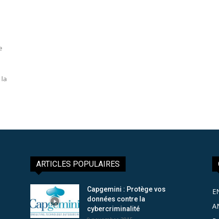
e
 la
ARTICLES POPULAIRES
Capgemini : Protège vos
E
données contre la
A
cybercriminalité