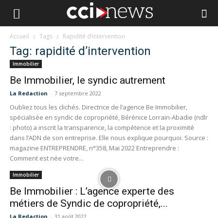
Accueil
Tags
Rapidité d’intervention
Tag: rapidité d’intervention
Immobilier
Be Immobilier, le syndic autrement
La Redaction
-
7 septembre 2022
Oubliez tous les clichés. Directrice de l’agence Be Immobilier,
spécialisée en syndic de copropriété, Bérénice Lorrain-Abadie (ndlr
: photo) a inscrit la transparence, la compétence et la proximité
dans l’ADN de son entreprise. Elle nous explique pourquoi. Source :
magazine ENTREPRENDRE, n°358, Mai 2022 Entreprendre :
Comment est née votre...
Immobilier
Be Immobilier : L’agence experte des
métiers de Syndic de copropriété,...
La Redaction
-
31 août 2022